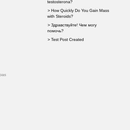
testosterona?
> How Quickly Do You Gain Mass
with Steroids?
> Здравствуйте! Чем могу
помочь?
> Test Post Created
pas