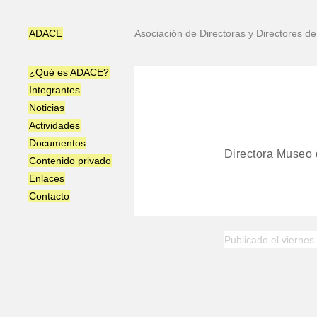
ADACE
Asociación de Directoras y Directores 
¿Qué es ADACE?
Integrantes
Noticias
Actividades
Documentos
Directora Museo 
Contenido privado
Enlaces
Contacto
Publicado el viernes 