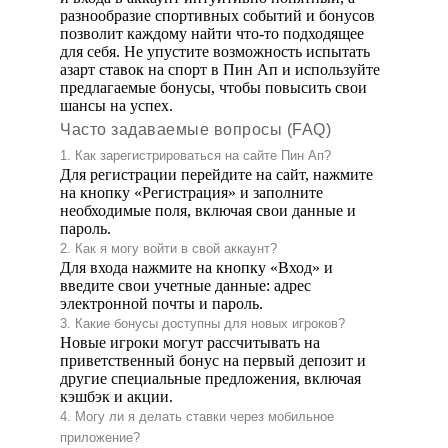
разнообразие спортивных событий и бонусов
позволит каждому найти что-то подходящее
для себя. Не упустите возможность испытать
азарт ставок на спорт в Пин Ап и используйте
предлагаемые бонусы, чтобы повысить свои
шансы на успех.
Часто задаваемые вопросы (FAQ)
1. Как зарегистрироваться на сайте Пин Ап?
Для регистрации перейдите на сайт, нажмите
на кнопку «Регистрация» и заполните
необходимые поля, включая свои данные и
пароль.
2. Как я могу войти в свой аккаунт?
Для входа нажмите на кнопку «Вход» и
введите свои учетные данные: адрес
электронной почты и пароль.
3. Какие бонусы доступны для новых игроков?
Новые игроки могут рассчитывать на
приветственный бонус на первый депозит и
другие специальные предложения, включая
кэшбэк и акции.
4. Могу ли я делать ставки через мобильное
приложение?