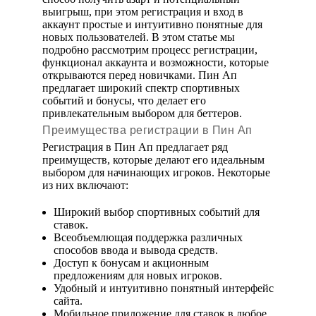
выигрыш, при этом регистрация и вход в
аккаунт простые и интуитивно понятные для
новых пользователей. В этом статье мы
подробно рассмотрим процесс регистрации,
функционал аккаунта и возможности, которые
открываются перед новичками. Пин Ап
предлагает широкий спектр спортивных
событий и бонусы, что делает его
привлекательным выбором для беттеров.
Преимущества регистрации в Пин Ап
Регистрация в Пин Ап предлагает ряд
преимуществ, которые делают его идеальным
выбором для начинающих игроков. Некоторые
из них включают:
Широкий выбор спортивных событий для
ставок.
Всеобъемлющая поддержка различных
способов ввода и вывода средств.
Доступ к бонусам и акционным
предложениям для новых игроков.
Удобный и интуитивно понятный интерфейс
сайта.
Мобильное приложение для ставок в любое