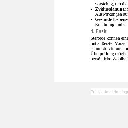
vorsichtig, um di
Zyklusplanung:
S
Auswirkungen auf
Gesunde Lebensw
Ernährung und ei
4. Fazit
Steroide können ein
mit äußerster Vorsic
ist nur durch fundam
Überprüfung möglich
persönliche Wohlbef
Publicado el doming