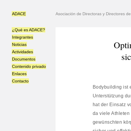
ADACE
Asociación de Directoras y Directores 
¿Qué es ADACE?
Integrantes
Opti
Noticias
Actividades
si
Documentos
Contenido privado
Enlaces
Contacto
Bodybuilding ist 
Unterstützung du
hat der Einsatz 
da viele Athlete
gewünschten körp
sicher und effek