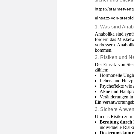
https://starmetven
einsatz-von-steroid
1. Was sind Anab
Anabolika sind synt
fördern das Muskelw
verbessern. Anabolik
kommen.
2. Risiken und 
Der Einsatz von Ste
zählen:
Hormonelle Ungle
Leber- und Herzp
Psycheffekte wie 
Akne und Hautpr
Veränderungen in 
Ein verantwortungsb
3. Sichere Anwe
Um das Risiko zu mi
Beratung durch 
individuelle Risi
Dosierungskontro