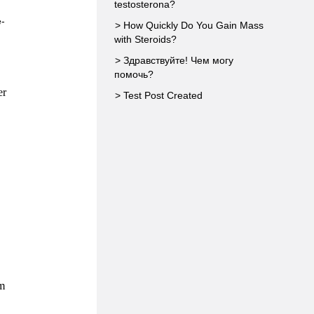
testosterona?
e-
> How Quickly Do You Gain Mass
with Steroids?
> Здравствуйте! Чем могу
помочь?
er
> Test Post Created
um