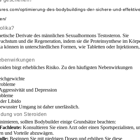
tures.com/optimierung-des-bodybuildings-der-sichere-und-effektiv
en/
olika?
hetische Derivate des männlichen Sexualhormons Testosteron. Sie
achstum und die Regeneration, indem sie die Proteinsynthese im Körp
a können in unterschiedlichen Formen, wie Tabletten oder Injektionen,
Nebenwirkungen
roiden birgt erhebliches Risiko. Zu den häufigsten Nebenwirkungen
ichgewichte
robleme
Aggressivität und Depression
obleme
der Libido
ewusster Umgang ist daher unerlässlich.
ndung von Steroiden
nimieren, sollten Bodybuilder einige Grundsätze beachten:
Fachleute:
Konsultieren Sie einen Arzt oder einen Sportspezialisten, 
ken und Vorteile abzuwägen.
lle:
Beginnen Sie mit niedrigen Dosen und erhöhen Sie diese