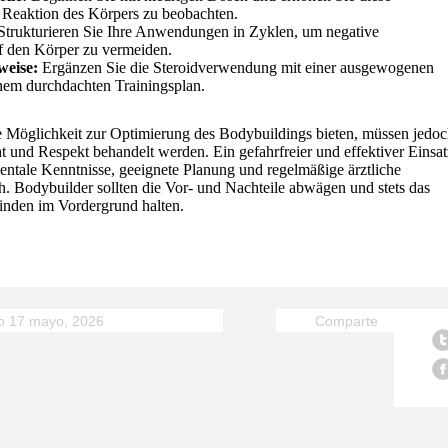
e Reaktion des Körpers zu beobachten.
trukturieren Sie Ihre Anwendungen in Zyklen, um negative
 den Körper zu vermeiden.
eise:
Ergänzen Sie die Steroidverwendung mit einer ausgewogenen
nem durchdachten Trainingsplan.
e Möglichkeit zur Optimierung des Bodybuildings bieten, müssen jedoc
ht und Respekt behandelt werden. Ein gefahrfreier und effektiver Einsat
entale Kenntnisse, geeignete Planung und regelmäßige ärztliche
. Bodybuilder sollten die Vor- und Nachteile abwägen und stets das
inden im Vordergrund halten.
o 17 mayo, 2026
Comparte