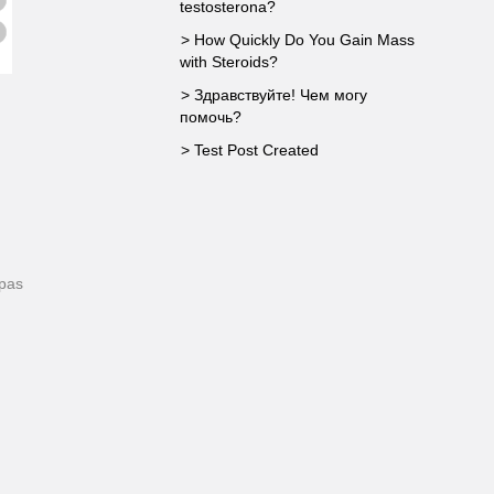
testosterona?
> How Quickly Do You Gain Mass
with Steroids?
> Здравствуйте! Чем могу
помочь?
> Test Post Created
pas