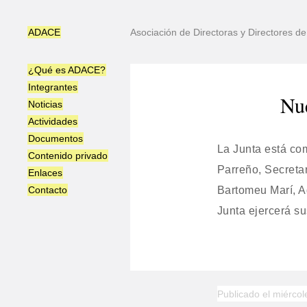
ADACE
Asociación de Directoras y Directores 
¿Qué es ADACE?
Integrantes
Nu
Noticias
Actividades
Documentos
La Junta está com
Contenido privado
Parreño, Secretar
Enlaces
Contacto
Bartomeu Marí, A
Junta ejercerá s
Publicado el miércol