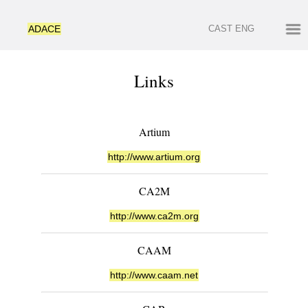
ADACE
CAST
ENG
Links
Artium
http://www.artium.org
CA2M
http://www.ca2m.org
CAAM
http://www.caam.net