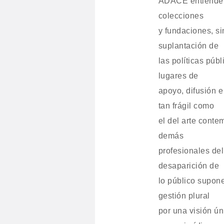
ADACE entiende l
colecciones
y fundaciones, s
suplantación de
las políticas púb
lugares de
apoyo, difusión 
tan frágil como
el del arte conte
demás
profesionales del
desaparición de
lo público supon
gestión plural
por una visión ún