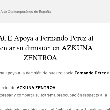
de Arte Contemporáneo de España
CE Apoya a Fernando Pérez al
sentar su dimisión en AZKUNA
ZENTROA
su apoyo a la decisión de nuestro socio
Fernando Pérez
d
rector de
AZKUNA ZENTROA
.
resar y compartir su extrema preocupación respecto a la
ministraciones públicas en el ámbito del arte, la cultura y e