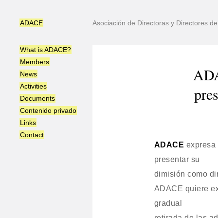
ADACE
Asociación de Directoras y Directores 
What is ADACE?
Members
ADA
News
Activities
pre
Documents
Contenido privado
Links
Contact
ADACE
expresa 
presentar su
dimisión como di
ADACE quiere exp
gradual
retirada de las ad