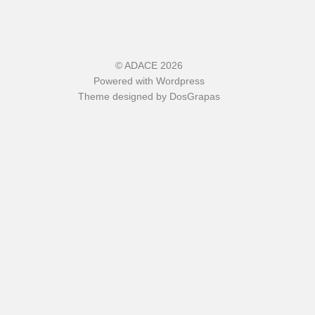
©
ADACE
2026
Powered with
Wordpress
Theme designed by
DosGrapas