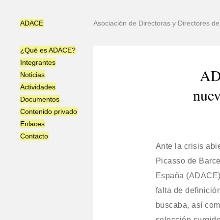
ADACE
Asociación de Directoras y Directores 
¿Qué es ADACE?
Integrantes
ADA
Noticias
Actividades
nuev
Documentos
Contenido privado
Enlaces
Contacto
Ante la crisis ab
Picasso de Barce
España (ADACE) q
falta de definició
buscaba, así como
selección surgid