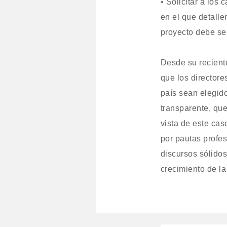
• Solicitar a los
en el que detalle
proyecto debe ser
Desde su recien
que los director
país sean elegid
transparente, que
vista de este ca
por pautas profes
discursos sólidos
crecimiento de la