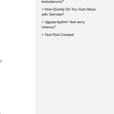
testosterona?
> How Quickly Do You Gain Mass
with Steroids?
> Здравствуйте! Чем могу
помочь?
> Test Post Created
os