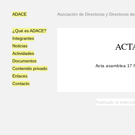
ADACE
Asociación de Directoras y Directores 
¿Qué es ADACE?
Integrantes
ACT
Noticias
Actividades
Documentos
Acta asamblea 17 
Contenido privado
Enlaces
Contacto
Publicado el miércol