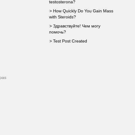
testosterona?
> How Quickly Do You Gain Mass
with Steroids?
> Здравствуйте! Чем могу
помочь?
> Test Post Created
pas