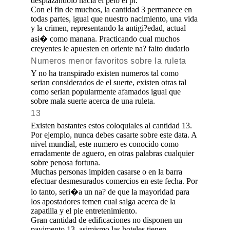
desplazandolo hacia el pelo el pi.
Con el fin de muchos, la cantidad 3 permanece en
todas partes, igual que nuestro nacimiento, una vida
y la crimen, representando la antigi?edad, actual
asi� como manana. Practicando cual muchos
creyentes le apuesten en oriente na? falto dudarlo
Numeros menor favoritos sobre la ruleta
Y no ha transpirado existen numeros tal como
serian considerados de el suerte, existen otras tal
como serian popularmente afamados igual que
sobre mala suerte acerca de una ruleta.
13
Existen bastantes estos coloquiales al cantidad 13.
Por ejemplo, nunca debes casarte sobre este data. A
nivel mundial, este numero es conocido como
erradamente de aguero, en otras palabras cualquier
sobre penosa fortuna.
Muchas personas impiden casarse o en la barra
efectuar desmesurados comercios en este fecha. Por
lo tanto, seri�a un na? de que la mayoridad para
los apostadores temen cual salga acerca de la
zapatilla y el pie entretenimiento.
Gran cantidad de edificaciones no disponen un
pavimento 13, asimismo las hoteles tienen