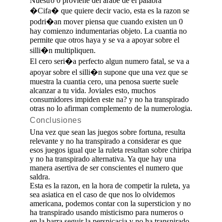
Nuestro 0 proviene del arabe de el palabra
�Cifa� que quiere decir vacio, esta es la razon se
podri�an mover piensa que cuando existen un 0
hay comienzo indumentarias objeto. La cuantia no
permite que otros haya y se va a apoyar sobre el
silli�n multipliquen.
El cero seri�a perfecto algun numero fatal, se va a
apoyar sobre el silli�n supone que una vez que se
muestra la cuantia cero, una penosa suerte suele
alcanzar a tu vida. Joviales esto, muchos
consumidores impiden este na? y no ha transpirado
otras no lo afirman complemento de la numerologia.
Conclusiones
Una vez que sean las juegos sobre fortuna, resulta
relevante y no ha transpirado a considerar es que
esos juegos igual que la ruleta resultan sobre chiripa
y no ha transpirado alternativa. Ya que hay una
manera asertiva de ser conscientes el numero que
saldra.
Esta es la razon, en la hora de competir la ruleta, ya
sea asiatica en el caso de que nos lo olvidemos
americana, podemos contar con la supersticion y no
ha transpirado usando misticismo para numeros o
en la barra seguir la perspicacia y no ha transpirado